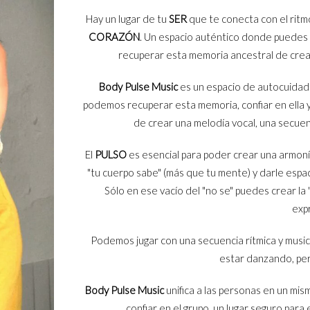
Hay un lugar de tu
SER
que te conecta con el ritmo
CORAZÓN
. Un espacio auténtico donde puedes
recuperar esta memoria ancestral de crear
Body Pulse Music
es un espacio de autocuidado
podemos recuperar esta memoria, confiar en ella 
de crear una melodía vocal, una secuenc
El
PULSO
es esencial para poder crear una armonía
"tu cuerpo sabe" (más que tu mente) y darle espac
Sólo en ese vacío del "no se" puedes crear l
exp
Podemos jugar con una secuencia rítmica y
music
estar danzando, pe
Body Pulse Music
unifica a las personas en un mis
confiar en el grupo, un lugar seguro para 