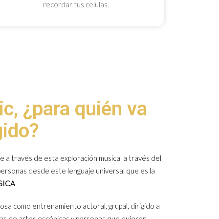
recordar tus celulas.
c, ¿para quién va
gido?
 a través de esta exploración musical a través del
personas desde este lenguaje universal que es la
SICA
.
osa como entrenamiento actoral, grupal, dirigido a
tas de artes escénicas y personas que quieren