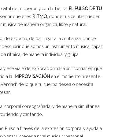
 vital de tu cuerpo y con la Tierra:
EL PULSO DE TU
 sentir que eres
RITMO
, donde tus células pueden
 música de manera orgánica, libre y natural.
, de escucha, de dar lugar a la confianza, donde
y descubrir que somos un instrumento musical capaz
ia rítmica, de manera individual y grupal.
 y ese viaje de exploración pasa por confiar en que
io a la
IMPROVISACIÓN
en el momento presente.
a "Verdad" de lo que tu cuerpo desea o necesita
resar.
al corporal coreografiada
, y de manera simultánea
rcutiendo y cantando.
mo Pulso a través de la
expresión corporal
y ayuda a
explorar y crecer a nivel musical y personal.