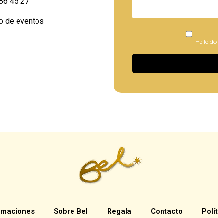
86 45 27
io de eventos
He leído
rmaciones
Sobre Bel
Regala
Contacto
Polí