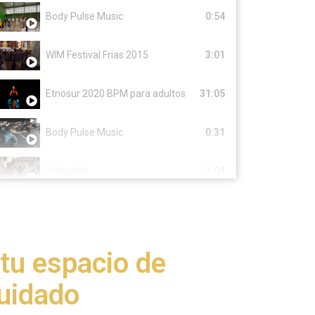
Body Pulse Music
0:54
WIM Festival Frias 2015
3:01
Etnosur 2020 BPM para adultos
31:05
Body Pulse Music
0:31
Dabudabi
2:04
tu espacio de
uidado