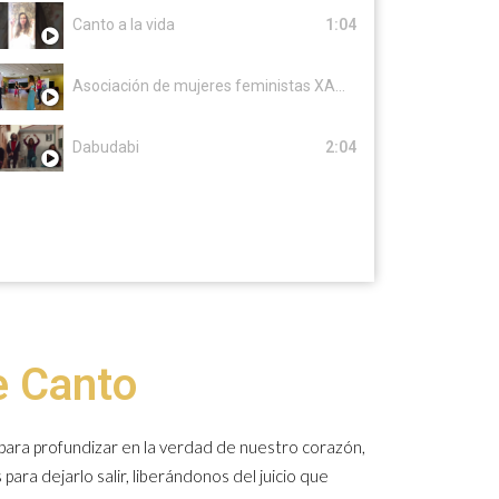
Canto a la vida
1:04
Asociación de mujeres feministas XANAS de FUENLABRADA
Dabudabi
2:04
e Canto
para profundizar en la verdad de nuestro corazón,
ra dejarlo salir, liberándonos del juicio que