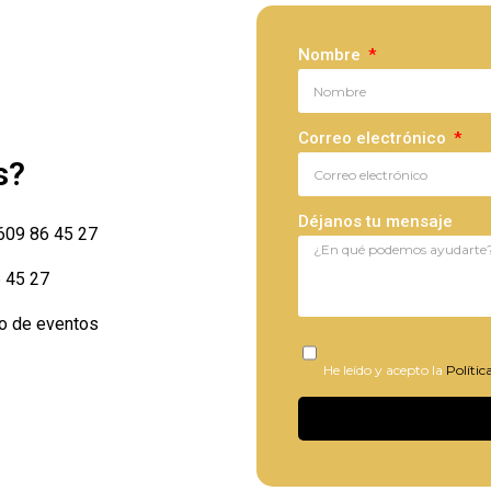
Nombre
Correo electrónico
s?
Déjanos tu mensaje
609 86 45 27
 45 27
io de eventos
He leído y acepto la
Polític