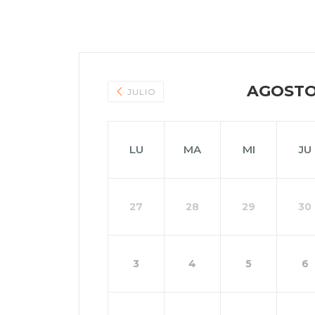
AGOSTO
JULIO
LU
MA
MI
JU
27
28
29
30
3
4
5
6