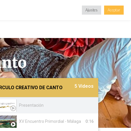
Ajustes
Aceptar
anto
5 Videos
IRCULO CREATIVO DE CANTO
Presentación
XV Encuentro Primordial - Málaga
0:16